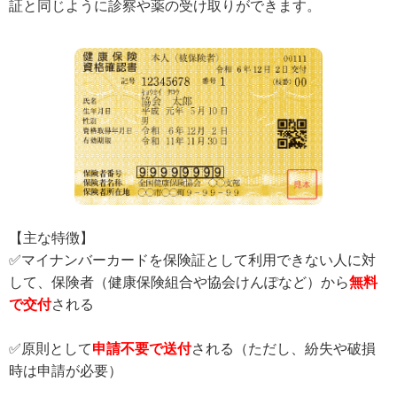
証と同じように診察や薬の受け取りができます。
【主な特徴】
✅マイナンバーカードを保険証として利用できない人に対
して、保険者（健康保険組合や協会けんぽなど）から
無料
で交付
される
✅原則として
申請不要で送付
される（ただし、紛失や破損
時は申請が必要）