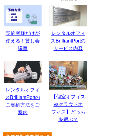
契約者様だけが
レンタルオフィ
使える！貸し会
スBrilliantPortの
議室
サービス内容
レンタルオフィ
【個室オフィス
スBrilliantPortの
vsクラウドオ
ご契約方法をご
フィス】どっち
案内
を選ぶ？