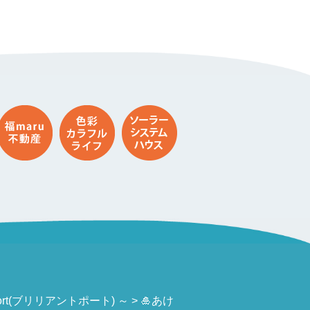
rt(ブリリアントポート) ～
🎍あけ