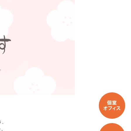
き、
た。