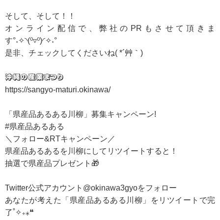
そして、そして！！
オンライン配信で、弊社のPRもさせて頂きま
す°˖✧◝(⁰▿⁰)◜✧˖°
是非、チェックしてくださいね( *´艸｀)
沖縄の産業まつり
https://sangyo-maturi.okinawa/
「県産品あるある川柳」募集キャンペーン!
#県産品あるある
＼フォロー&RTキャンペーン／
県産品あるあるを川柳にしてリツイートすると！
抽選で県産品プレゼント🎁
Twitter公式アカウント@okinawa3gyoをフォロー
あなたが考えた「県産品あるある川柳」をリツイートで完
了˚✧₊⁎❝