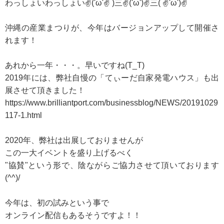
わっしょいわっしょい✌('ω'✌ )三✌('ω')✌三( ✌'ω')✌
沖縄の産業まつりが、今年はバージョンアップして開催さ
れます！
あれから一年・・・。早いですね(T_T)
2019年には、弊社自慢の「てぃーだ自家発電ハウス」も出
展させて頂きました！
https://www.brilliantport.com/businessblog/NEWS/20191029
117-1.html
2020年、弊社は出展しておりませんが
この一大イベントを盛り上げるべく
"協賛"という形で、陰ながらご協力させて頂いております
(^^)/
今年は、初の試みという事で
オンライン配信もあるそうですよ！！