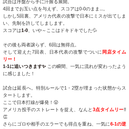
試合は序盤から手に汗握る展開。
4回までお互い点を与えず、スコアは0-0のまま...。
しかし5回裏、アメリカ代表の攻撃で日本にミスが出てしま
い、先制を許してしまします。
スコアは
1-0
、いや～ここはドキドキでした💦
その後も両者譲らず、6回は無得点。
そして迎えた7回表、日本代表の攻撃でついに
同店タイム
リー！
1-1に追いつきます✨
この瞬間、一気に流れが変わったよう
に感じました！
試合は延長へ。特別ルールで1・2塁が埋まった状態からス
タートします。
ここで日本打線が爆発！😲
アメリカ投手のストレートを捉え、なんと
3点タイムリー
‼️
👏
さらにゴロや相手のエラーでも得点を重ね、一気に
6-1の逆