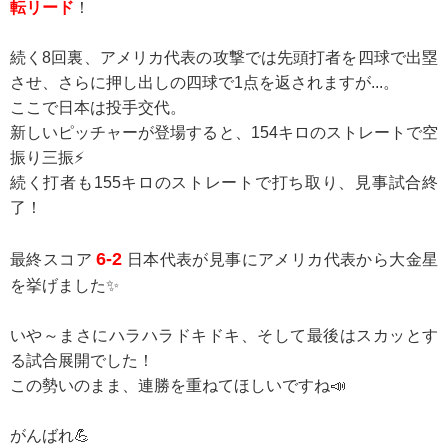
転リード
！
続く8回裏、アメリカ代表の攻撃では先頭打者を四球で出塁
させ、さらに押し出しの四球で1点を返されますが...。
ここで日本は投手交代。
新しいピッチャーが登場すると、154キロのストレートで空
振り三振⚡
続く打者も155キロのストレートで打ち取り、見事試合終
了！
6-2
最終スコア
日本代表が見事にアメリカ代表から大金星
を挙げました✨
いや～まさにハラハラドキドキ、そして最後はスカッとす
る試合展開でした！
この勢いのまま、連勝を重ねてほしいですね📣
がんばれ💪