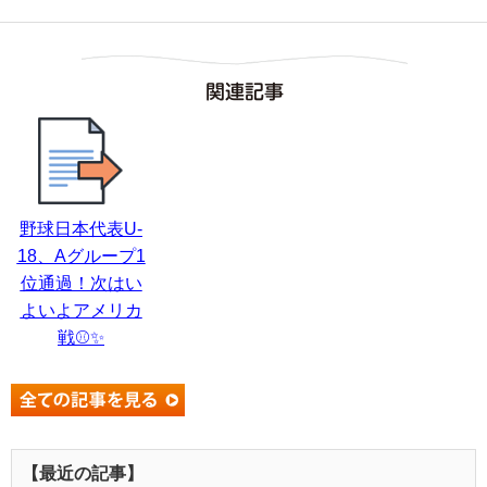
関連記事
野球日本代表U-
18、Aグループ1
位通過！次はい
よいよアメリカ
戦⚾✨
【最近の記事】